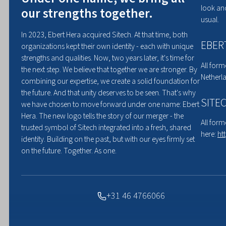
look and
our strengths together.
usual.
In 2023, Ebert Hera acquired Sitech. At that time, both
EBER
organizations kept their own identity - each with unique
strengths and qualities. Now, two years later, it's time for
All form
the next step. We believe that together we are stronger. By
Netherla
combining our expertise, we create a solid foundation for
the future. And that unity deserves to be seen. That's why
SITE
we have chosen to move forward under one name: Ebert
Hera. The new logo tells the story of our merger - the
All form
trusted symbol of Sitech integrated into a fresh, shared
here:
ht
Sitech Innovati
identity. Building on the past, but with our eyes firmly set
on the future. Together. As one.
1 september 2022
Met de nieuwste technologische toepassing
+31 46 4766066
presteren.