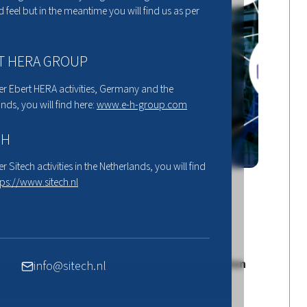
 feel but in the meantime you will find us as per
T HERA GROUP
er Ebert HERA activities, Germany and the
nds, you will find here:
www.e-h-group.com
CH
er Sitech activities in the Netherlands, you will find
tps://www.sitech.nl
edag 2022
en en digitalisering, assets maximaal laten
info@sitech.nl