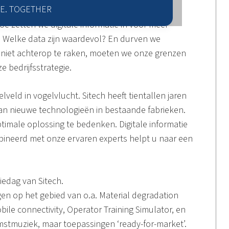
E. TOGETHER
te leggen. Hoe kan de industrie op deze
 zetten we digitale informatie in voor meer
 Welke data zijn waardevol? En durven we
m niet achterop te raken, moeten we onze grenzen
e bedrijfsstrategie.
veld in vogelvlucht. Sitech heeft tientallen jaren
an nieuwe technologieën in bestaande fabrieken.
ptimale oplossing te bedenken. Digitale informatie
mbineerd met onze ervaren experts helpt u naar een
iedag van Sitech.
gen op het gebied van o.a. Material degradation
obile connectivity, Operator Training Simulator, en
stmuziek, maar toepassingen ‘ready-for-market’.