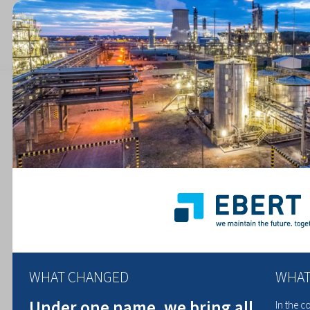
alle artikelen
WHAT CHANGED
WHAT
Under one name, we bring all
In the 