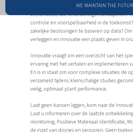
WE MAINTAIN THE FUTUR
Dat de wereld verandert hoeven we u niet uit 
veelomvattende veranderingen anticiperen? Hoe
controle en voorspelbaarheid in de toekomst?
zakelijke beslissingen te baseren op data? O
verleggen en innovatie een plaats geven in onz
Innovatie vraagt om een overzicht van het speel
ervaring met het vertalen en implementeren v
En is in staat om voor complexe situaties de o
verzameld tijdens kleinschalige studies geco
veilig, optimaal plant performance.
Laat geen kansen liggen, kom naar de Innovat
Laat u informeren over de laatste ontwikkelin
monitoring, Positieve Materiaal Identificatie, M
de inzet van drones en sensoren. Geen toekom