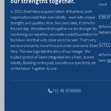
our strengths together.
usual.
In 2023, Ebert Hera acquired Sitech. At that time, both
EBER
organizations kept their own identity - each with unique
strengths and qualities. Now, two years later, it's time for
All form
the next step. We believe that together we are stronger. By
Netherla
combining our expertise, we create a solid foundation for
the future. And that unity deserves to be seen. That's why
SITE
we have chosen to move forward under one name: Ebert
Hera. The new logo tells the story of our merger - the
All form
trusted symbol of Sitech integrated into a fresh, shared
here:
ht
identity. Building on the past, but with our eyes firmly set
Splitsing in twe
on the future. Together. As one.
alliantie met Eb
+31 46 4766066
nieuwe fase in v