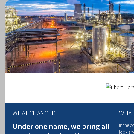
alle artikelen
WHAT CHANGED
WHAT
Under one name, we bring all
In the 
look and