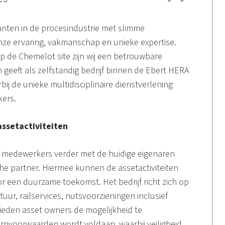
ten in de procesindustrie met slimme
onze ervaring, vakmanschap en unieke expertise.
op de Chemelot site zijn wij een betrouwbare
h geeft als zelfstandig bedrijf binnen de Ebert HERA
ij de unieke multidisciplinaire dienstverlening
kers.
 assetactiviteiten
50 medewerkers verder met de huidige eigenaren
che partner. Hiermee kunnen de assetactiviteiten
r een duurzame toekomst. Het bedrijf richt zich op
uur, railservices, nutsvoorzieningen inclusief
e bieden asset owners de mogelijkheid te
nvoorwaarden wordt voldaan, waarbij veiligheid,