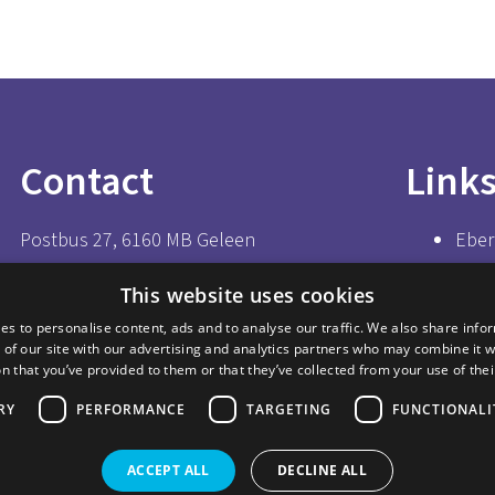
Contact
Link
Postbus 27, 6160 MB Geleen
Eber
Urmonderbaan 22, 6167 RD Geleen
Gro
This website uses cookies
Nederland
Brigh
es to personalise content, ads and to analyse our traffic. We also share info
+31 (0)46 476 60 66
 of our site with our advertising and analytics partners who may combine it w
Che
info@sitech.nl
n that you’ve provided to them or that they’ve collected from your use of thei
Supp
RY
PERFORMANCE
TARGETING
FUNCTIONALI
ACCEPT ALL
DECLINE ALL