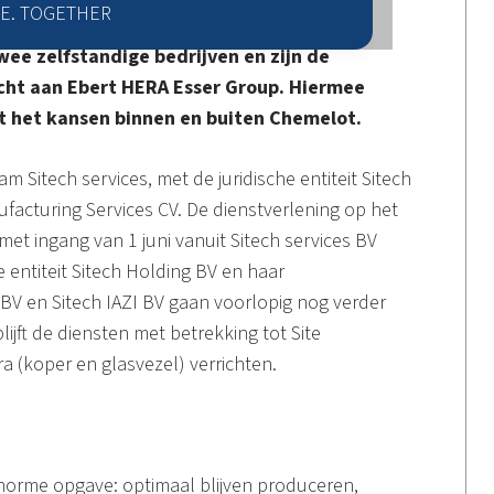
E. TOGETHER
 twee zelfstandige bedrijven en zijn de
ocht aan Ebert HERA Esser Group. Hiermee
rt het kansen binnen en buiten Chemelot.
m Sitech services, met de juridische entiteit Sitech
facturing Services CV. De dienstverlening op het
met ingang van 1 juni vanuit Sitech services BV
e entiteit Sitech Holding BV en haar
BV en Sitech IAZI BV gaan voorlopig nog verder
lijft de diensten met betrekking tot Site
fra (koper en glasvezel) verrichten.
enorme opgave: optimaal blijven produceren,