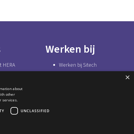
s
Werken bij
t HERA
Werken bij Sitech
up
Solliciteer nu
×
tsite
rmation about
ith other
melot
r services.
ort
TY
UNCLASSIFIED