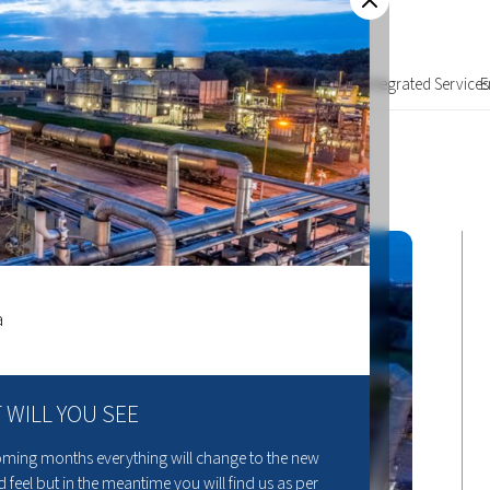
Over ons
Integrated Services
E
 WILL YOU SEE
coming months everything will change to the new
 feel but in the meantime you will find us as per