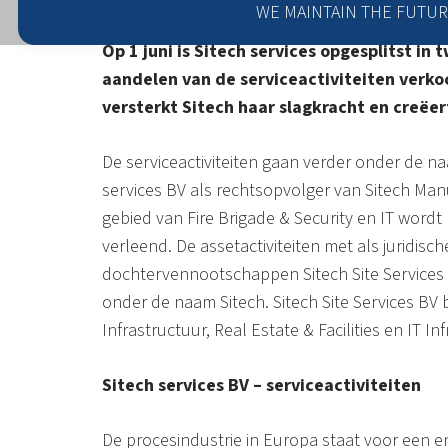
5 juni 2023
WE MAINTAIN THE FUTUR
Op 1 juni is Sitech services opgesplitst in
aandelen van de serviceactiviteiten verk
versterkt Sitech haar slagkracht en creëe
De serviceactiviteiten gaan verder onder de naa
services BV als rechtsopvolger van Sitech Manu
gebied van Fire Brigade & Security en IT wordt 
verleend. De assetactiviteiten met als juridisch
dochtervennootschappen Sitech Site Services 
onder de naam Sitech. Sitech Site Services BV b
Infrastructuur, Real Estate & Facilities en IT In
Sitech services BV – serviceactiviteiten
De procesindustrie in Europa staat voor een 