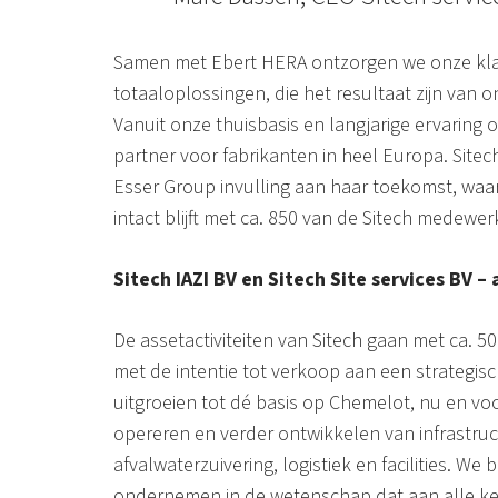
Samen met Ebert HERA ontzorgen we onze klan
totaaloplossingen, die het resultaat zijn van 
Vanuit onze thuisbasis en langjarige ervaring 
partner voor fabrikanten in heel Europa. Sitec
Esser Group invulling aan haar toekomst, waarb
intact blijft met ca. 850 van de Sitech medewer
Sitech IAZI BV en Sitech Site services BV –
De assetactiviteiten van Sitech gaan met ca. 
met de intentie tot verkoop aan een strategis
uitgroeien tot dé basis op Chemelot, nu en voo
opereren en verder ontwikkelen van infrastruct
afvalwaterzuivering, logistiek en facilities. W
ondernemen in de wetenschap dat aan alle ker