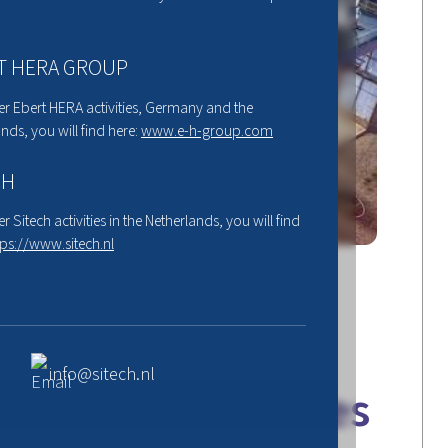
T HERA GROUP
er Ebert HERA activities, Germany and the
nds, you will find here:
www.e-h-group.com
CH
er Sitech activities in the Netherlands, you will find
tps://www.sitech.nl
e bedrijven en
ert HERA luiden
info@sitech.nl
oor Sitech services